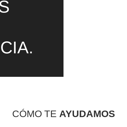
S
El resultado es la estra
La estrategia es lo pri
comunicar, para vende
CIA.
” CREÉMOS LA 
CÓMO TE
AYUDAMOS