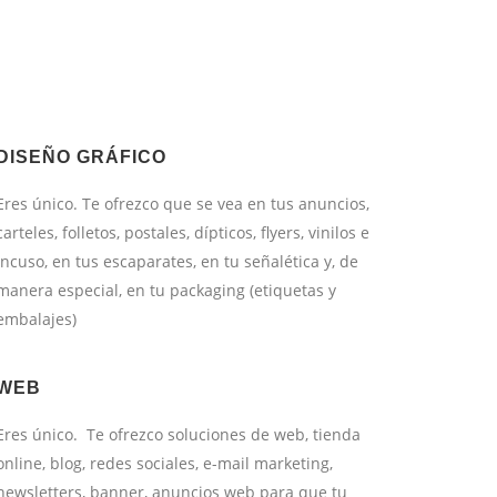
DISEÑO GRÁFICO
Eres único. Te ofrezco que se vea en tus anuncios,
carteles, folletos, postales, dípticos, flyers, vinilos e
incuso, en tus escaparates, en tu señalética y, de
manera especial, en tu packaging (etiquetas y
embalajes)
WEB
Eres único. Te ofrezco soluciones de web, tienda
online, blog, redes sociales, e-mail marketing,
newsletters, banner, anuncios web para que tu