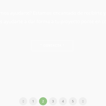
os ayudarte? Estamos encantado de recibirte y d
 ayudarte a dar forma a tu proyecto ponte en c
” CONTACTA “
1
2
3
4
5