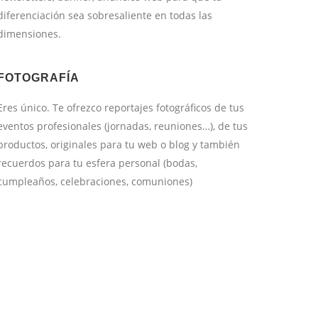
diferenciación sea sobresaliente en todas las
dimensiones.
FOTOGRAFÍA
Eres único. Te ofrezco reportajes fotográficos de tus
eventos profesionales (jornadas, reuniones…), de tus
productos, originales para tu web o blog y también
recuerdos para tu esfera personal (bodas,
cumpleaños, celebraciones, comuniones)