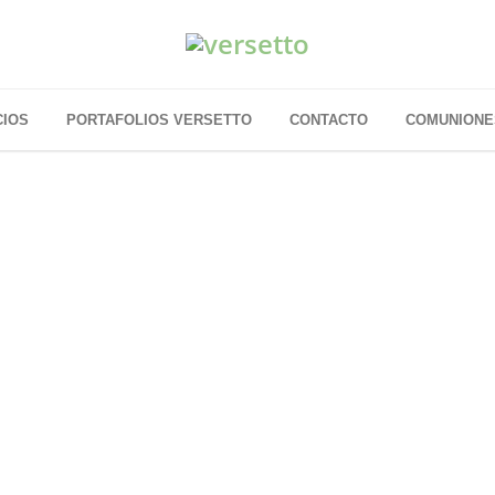
CIOS
PORTAFOLIOS VERSETTO
CONTACTO
COMUNIONE
IENVENIDO A
VERSET
ime qué necesitas y te lo doy en imágen
Diseño gráfico | Fotografía | Web