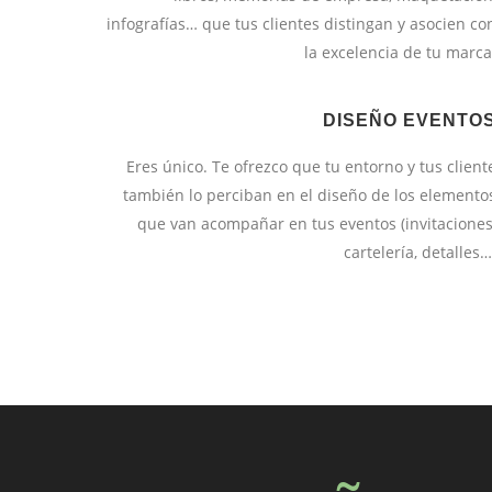
infografías… que tus clientes distingan y asocien co
la excelencia de tu marca
DISEÑO EVENTO
Eres único. Te ofrezco que tu entorno y tus client
también lo perciban en el diseño de los elemento
que van acompañar en tus eventos (invitaciones
cartelería, detalles…