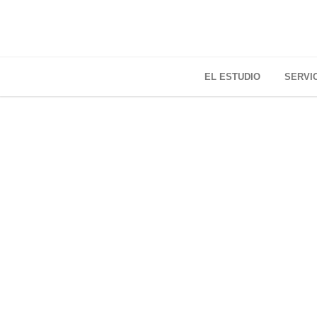
EL ESTUDIO
SERVI
B
«D