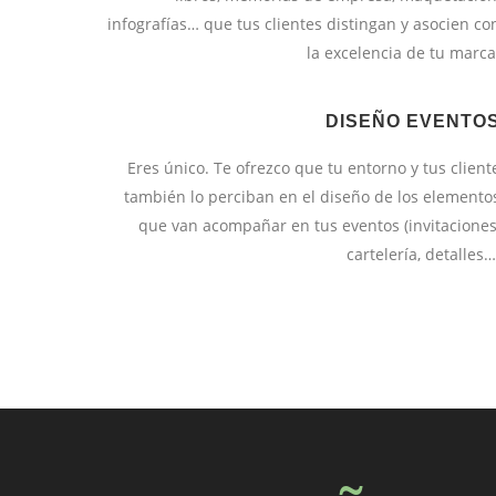
infografías… que tus clientes distingan y asocien co
la excelencia de tu marca
DISEÑO EVENTO
Eres único. Te ofrezco que tu entorno y tus client
también lo perciban en el diseño de los elemento
que van acompañar en tus eventos (invitaciones
cartelería, detalles…