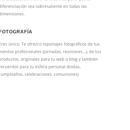
diferenciación sea sobresaliente en todas las
dimensiones.
FOTOGRAFÍA
Eres único. Te ofrezco reportajes fotográficos de tus
eventos profesionales (jornadas, reuniones…), de tus
productos, originales para tu web o blog y también
recuerdos para tu esfera personal (bodas,
cumpleaños, celebraciones, comuniones)