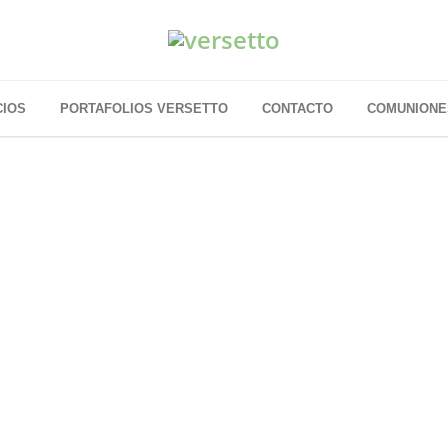
CIOS
PORTAFOLIOS VERSETTO
CONTACTO
COMUNIONE
IENVENIDO A
VERSET
ime qué necesitas y te lo doy en imágen
Diseño gráfico | Fotografía | Web