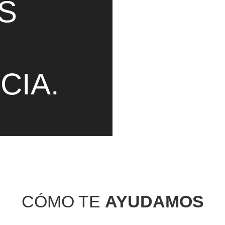
S
El resultado es la estra
La estrategia es lo pri
comunicar, para vende
CIA.
” CREÉMOS LA 
CÓMO TE
AYUDAMOS