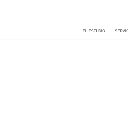
EL ESTUDIO
SERVI
B
«D