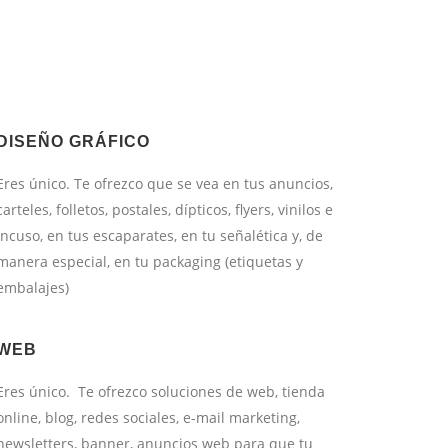
DISEÑO GRÁFICO
Eres único. Te ofrezco que se vea en tus anuncios,
carteles, folletos, postales, dípticos, flyers, vinilos e
incuso, en tus escaparates, en tu señalética y, de
manera especial, en tu packaging (etiquetas y
embalajes)
WEB
Eres único. Te ofrezco soluciones de web, tienda
online, blog, redes sociales, e-mail marketing,
newsletters, banner, anuncios web para que tu