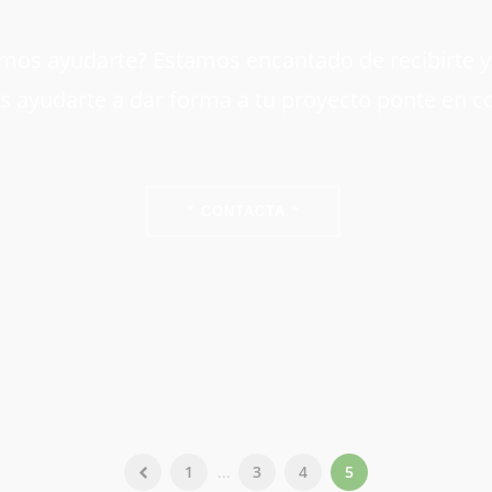
os ayudarte? Estamos encantado de recibirte y d
 ayudarte a dar forma a tu proyecto ponte en c
” CONTACTA “
1
...
3
4
5