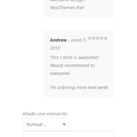
WooThemes ftw!
Andrew
–
junio 7,
Valorado
2013
con
5
de 5
This t-shirt is awesome!
Would recommend to
everyone!
I’m ordering mine next week
Añade una valoración