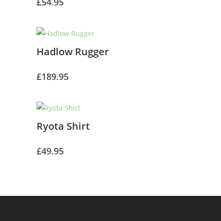
£
54.95
Hadlow Rugger
£
189.95
Ryota Shirt
£
49.95