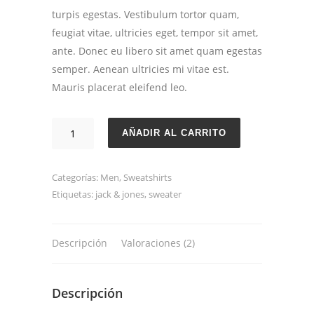
turpis egestas. Vestibulum tortor quam,
feugiat vitae, ultricies eget, tempor sit amet,
ante. Donec eu libero sit amet quam egestas
semper. Aenean ultricies mi vitae est.
Mauris placerat eleifend leo.
Bryan
AÑADIR AL CARRITO
V-
Neck
Categorías:
Men
,
Sweatshirts
cantidad
Etiquetas:
jack & jones
,
sweater
Descripción
Valoraciones (2)
Descripción