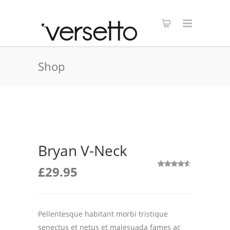
Shop
Bryan V-Neck
£
29.95
2
Valorado
con
4.50
de 5 en
base a
valoraciones
de clientes
Pellentesque habitant morbi tristique
senectus et netus et malesuada fames ac