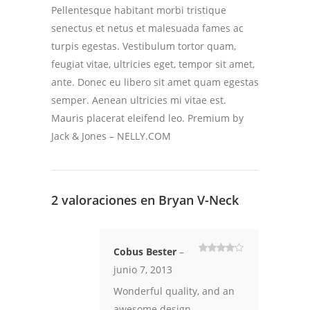
Pellentesque habitant morbi tristique
senectus et netus et malesuada fames ac
turpis egestas. Vestibulum tortor quam,
feugiat vitae, ultricies eget, tempor sit amet,
ante. Donec eu libero sit amet quam egestas
semper. Aenean ultricies mi vitae est.
Mauris placerat eleifend leo. Premium by
Jack & Jones – NELLY.COM
2 valoraciones en
Bryan V-Neck
Cobus Bester
–
Valorado
junio 7, 2013
con
4
de
5
Wonderful quality, and an
awesome design.