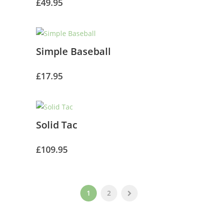
£
49.95
Simple Baseball
£
17.95
Solid Tac
£
109.95
1
2