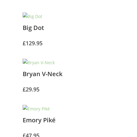
Big Dot
£
129.95
Bryan V-Neck
£
29.95
Emory Piké
£
47.95