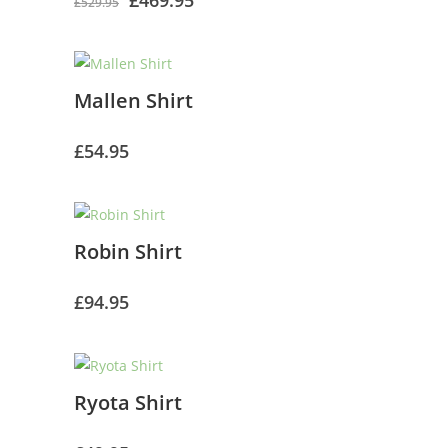
£
469.95
£
529.95
precio
precio
original
actual
Mallen Shirt
era:
es:
£529.95.
£469.95.
£
54.95
Robin Shirt
£
94.95
Ryota Shirt