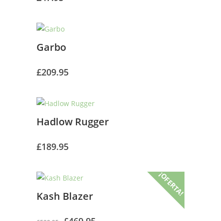
Garbo
£
209.95
Hadlow Rugger
£
189.95
¡OFERTA!
Kash Blazer
El
El