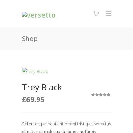
Shop
Trey Black
£
69.95
1
Valorado
con
5.00
de
5 en base a
valoración
de un
cliente
Pellentesque habitant morbi tristique senectus
et netus et malesuada fames ac turpis