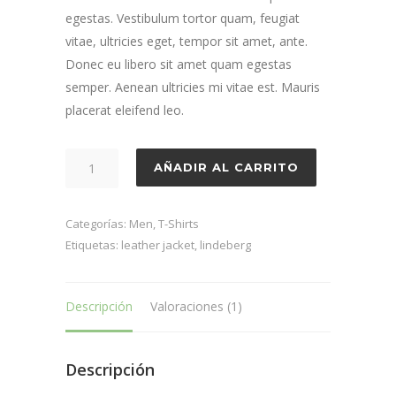
egestas. Vestibulum tortor quam, feugiat
vitae, ultricies eget, tempor sit amet, ante.
Donec eu libero sit amet quam egestas
semper. Aenean ultricies mi vitae est. Mauris
placerat eleifend leo.
Trey
AÑADIR AL CARRITO
Black
cantidad
Categorías:
Men
,
T-Shirts
Etiquetas:
leather jacket
,
lindeberg
Descripción
Valoraciones (1)
Descripción