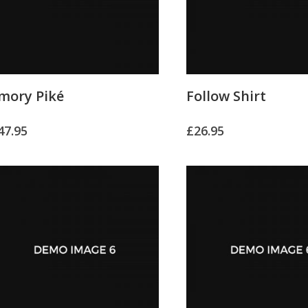
mory Piké
Follow Shirt
47.95
£
26.95