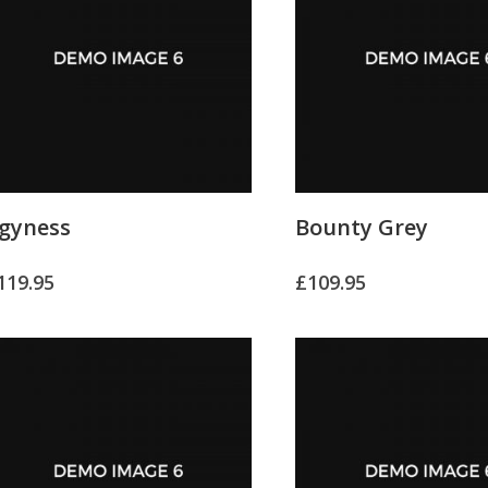
gyness
Bounty Grey
119.95
£
109.95