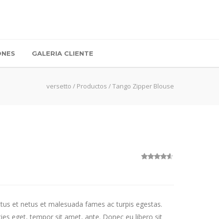
ONES
GALERIA CLIENTE
versetto
/
Productos
/
Tango Zipper Blouse
2
Valorado
con
4.50
de 5 en
base a
valoraciones
de clientes
ctus et netus et malesuada fames ac turpis egestas.
cies eget, tempor sit amet, ante. Donec eu libero sit