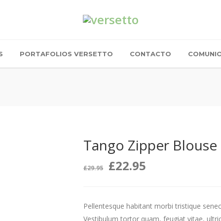
S
PORTAFOLIOS VERSETTO
CONTACTO
COMUNI
Tango Zipper Blouse
El
El
£
22.95
£
29.95
precio
precio
Pellentesque habitant morbi tristique sene
original
actual
Vestibulum tortor quam, feugiat vitae, ultri