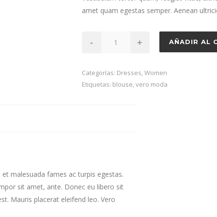
era:
es:
amet quam egestas semper. Aenean ultricies
£29.95.
£22.95.
Tango
-
+
AÑADIR AL 
Zipper
Blouse
Categorías:
Dresses
,
Women
cantidad
Etiquetas:
blouse
,
vero moda
s et malesuada fames ac turpis egestas.
empor sit amet, ante. Donec eu libero sit
t. Mauris placerat eleifend leo. Vero