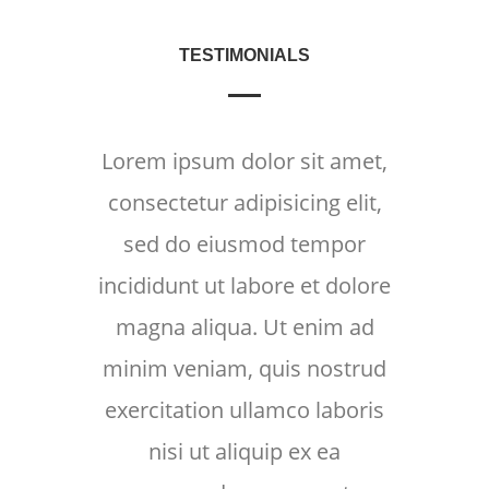
TESTIMONIALS
Lorem ipsum dolor sit amet,
Lore
consectetur adipisicing elit,
cons
sed do eiusmod tempor
se
incididunt ut labore et dolore
incid
magna aliqua. Ut enim ad
mag
minim veniam, quis nostrud
mini
exercitation ullamco laboris
exer
nisi ut aliquip ex ea