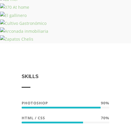
Jairo
Petit comite
La mer
370 At home
El gallinero
Cultivo Gastronómico
Arconada inmobiliaria
Zapatos Chelis
SKILLS
PHOTOSHOP
90%
HTML / CSS
70%