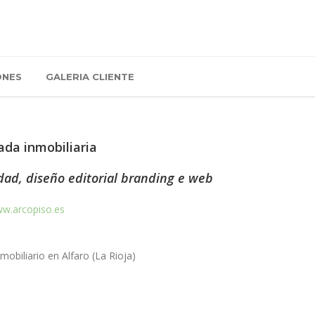
ONES
GALERIA CLIENTE
ada inmobiliaria
dad, diseño editorial branding e web
w.arcopiso.es
nmobiliario en Alfaro (La Rioja)