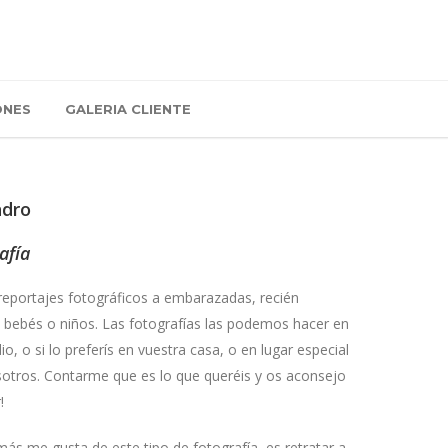
ONES
GALERIA CLIENTE
ndro
afía
reportajes fotográficos a embarazadas, recién
 bebés o niños. Las fotografías las podemos hacer en
io, o si lo preferís en vuestra casa, o en lugar especial
sotros. Contarme que es lo que queréis y os aconsejo
!
ás me gusta de este tipo de fotografía, es retratar a