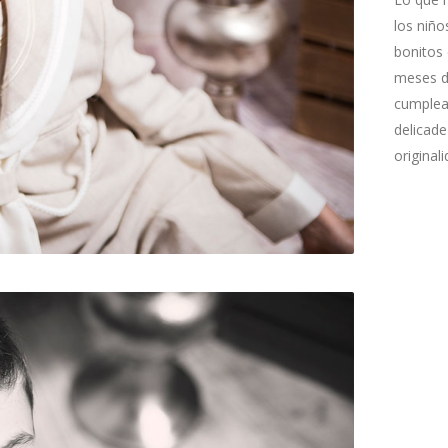
los niñ
bonitos
meses de
cumpleañ
delicade
original