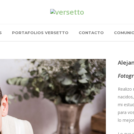
S
PORTAFOLIOS VERSETTO
CONTACTO
COMUNI
Aleja
Fotogr
Realizo 
nacidos,
mi estud
para vo
lo mejor
Lo que m